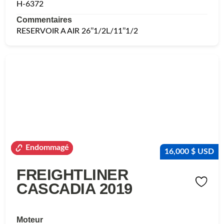
H-6372
Commentaires
RESERVOIR A AIR 26’’1/2L/11’’1/2
Endommagé
Endommagé
16,000 $ USD
FREIGHTLINER
CASCADIA 2019
Moteur