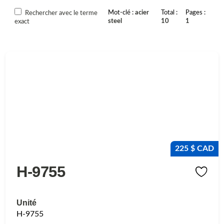
Mot-clé
acier
Total
Pages
Rechercher avec le terme
steel
10
1
exact
225 $ CAD
H-9755
Unité
H-9755