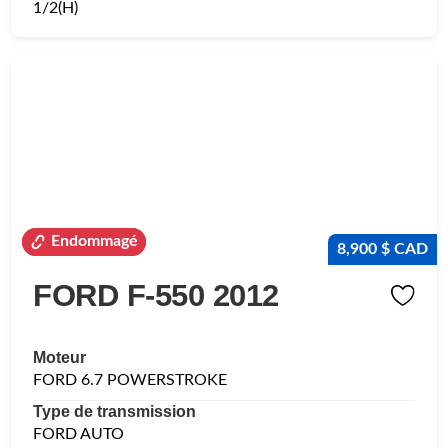
1/2(H)
Endommagé
Endommagé
8,900 $ CAD
FORD F-550 2012
Moteur
FORD 6.7 POWERSTROKE
Type de transmission
FORD AUTO