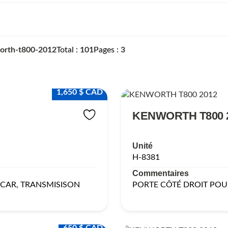
orth-t800-2012
Total
101
Pages
3
1,650 $ CAD
KENWORTH T800 
Unité
H-8381
Commentaires
CCAR, TRANSMISISON
PORTE CÔTÉ DROIT POUR