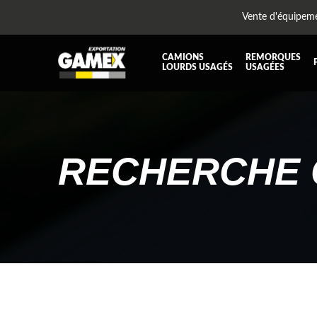
Vente d'équipem
CAMIONS
REMORQUES
LOURDS USAGÉS
USAGÉES
TOUTES LES PIÈCES
AILES
BOÎTE À BATTERIES ET COFFRE À OUTILS
CABIN
DIFFÉRENTIELS ET SUSPENSIONS
EQUI
RECHERCHE 
KIT HYDRAULIQUE
MOTEU
PLATEFORME
PROTE
RÉSERVOIR DIESEL - RÉSERVOIR A AIR
SUSP
TRANSMISSION ET PIÈCES DE TRANSMISSIONS
TRAVE
UNITE RÉFRIGÉRANTE
ÉQUI