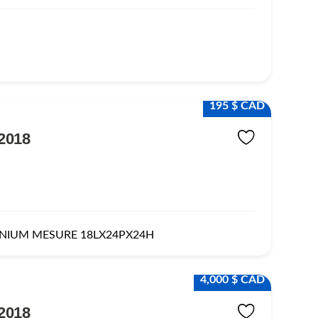
195 $ CAD
2018
INIUM MESURE 18LX24PX24H
4,000 $ CAD
2018