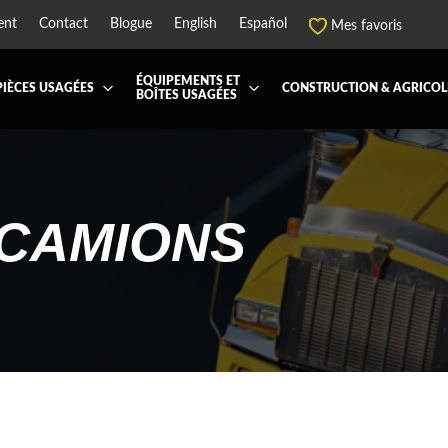
ent
Contact
Blogue
English
Español
Mes favoris
ÉQUIPEMENTS ET
PIÈCES USAGÉES
CONSTRUCTION & AGRICOL
BOÎTES USAGÉES
 ET JUPES
TOUTES LES BOÎTES
BOITE DE TRANSFERT
BOITE DOMPEUSE
ES ET PIÈCES DE CABINE
BOITE RÉFRIGERE
CAPOT ET PIÈCES
MACHINERIE ET AGR
PEMENT
ÉQUIPEMENT À NEIGE
HIAB-AND-BOOM
CAMIONS
RS ET PIÈCES DE MOTEURS
PARE-CHOC
CTEUR DE CABINE
RADIATEUR ET PIÈCES DE
ENSION REMORQUE
SYSTÈME POST-TRAITEMEN
RSE DE CHASSIS
TUYAU D'ÉCHAPPEMENT
PEMENT DE REMORQUE