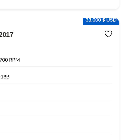
33,000 $ USD
2017
1700 RPM
918B