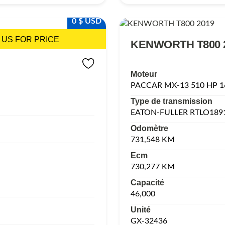
0 $ USD
 US FOR PRICE
KENWORTH T800 
Moteur
PACCAR MX-13 510 HP 
Type de transmission
EATON-FULLER RTLO189
Odomètre
731,548 KM
Ecm
730,277 KM
Capacité
46,000
Unité
GX-32436