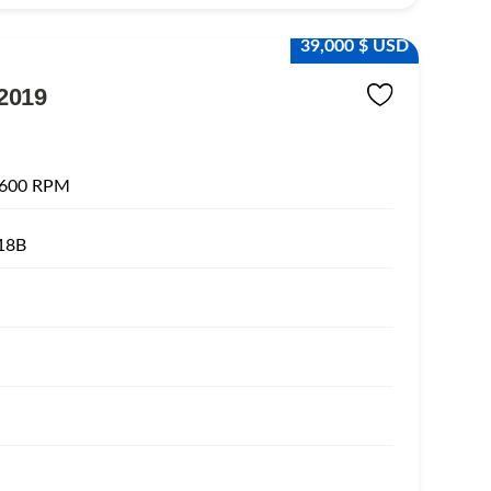
39,000 $ USD
2019
1600 RPM
18B