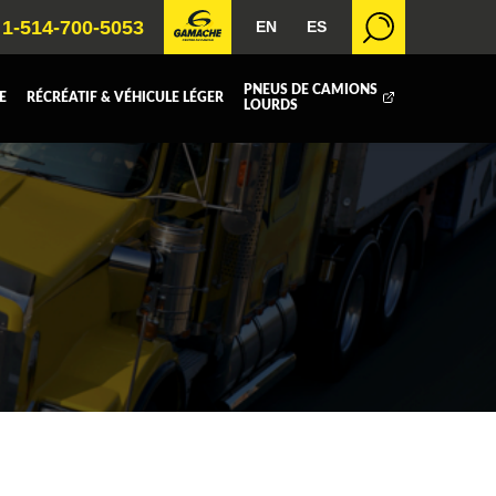
1-514-700-5053
EN
ES
PNEUS DE CAMIONS
E
RÉCRÉATIF & VÉHICULE LÉGER
LOURDS
BOITE FERMÉE
ICOLE
REMORQUAGE
 RADIATEURS
T (DEF/DPF)