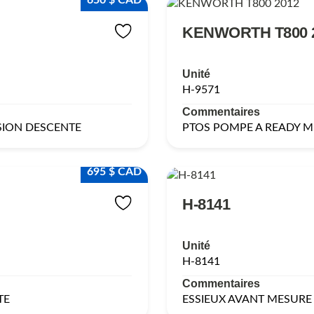
650 $ CAD
KENWORTH T800 
Unité
H-9571
Commentaires
SION DESCENTE
PTOS POMPE A READY M
695 $ CAD
H-8141
Unité
H-8141
Commentaires
TE
ESSIEUX AVANT MESURE