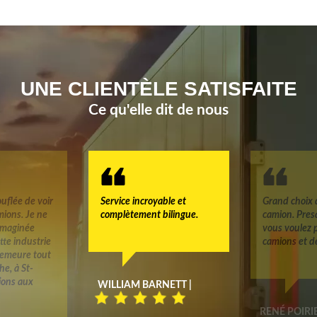
UNE CLIENTÈLE SATISFAITE
Ce qu'elle dit de nous
uflée de voir
Service incroyable et
Grand choix 
mions. Je ne
complètement bilingue.
camion. Pres
 imaginée
vous voulez 
tte industrie
camions et d
 demeure tout
e, à St-
tions aux
WILLIAM BARNETT |
RENÉ POIRIE