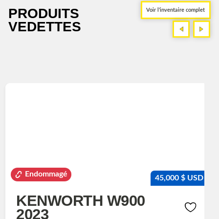
PRODUITS
Voir l’inventaire complet
VEDETTES
<
>
<
>
Endommagé
45,000 $ USD
KENWORTH W900
2023