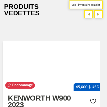
PRODUITS
Voir l’inventaire complet
VEDETTES
<
>
<
>
Endommagé
45,000 $ USD
KENWORTH W900
2023