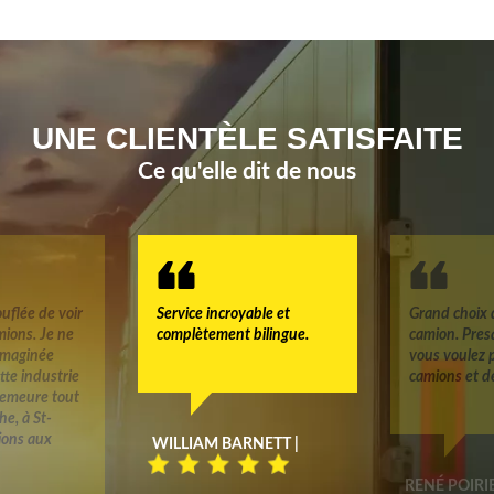
UNE CLIENTÈLE SATISFAITE
Ce qu'elle dit de nous
uflée de voir
Service incroyable et
Grand choix 
mions. Je ne
complètement bilingue.
camion. Pres
 imaginée
vous voulez 
tte industrie
camions et d
 demeure tout
e, à St-
tions aux
WILLIAM BARNETT |
RENÉ POIRIE