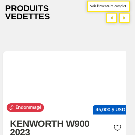
PRODUITS
Voir l’inventaire complet
VEDETTES
<
>
<
>
Endommagé
45,000 $ USD
KENWORTH W900
2023