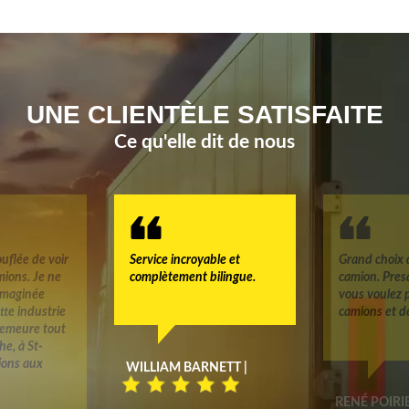
UNE CLIENTÈLE SATISFAITE
Ce qu'elle dit de nous
uflée de voir
Service incroyable et
Grand choix 
mions. Je ne
complètement bilingue.
camion. Pres
 imaginée
vous voulez 
tte industrie
camions et d
 demeure tout
e, à St-
tions aux
WILLIAM BARNETT |
RENÉ POIRIE