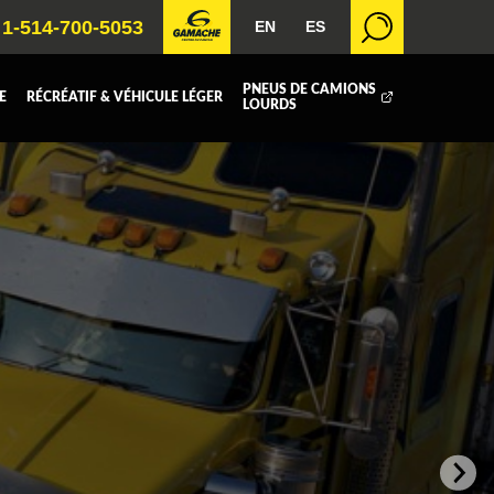
1-514-700-5053
EN
ES
PNEUS DE CAMIONS
E
RÉCRÉATIF & VÉHICULE LÉGER
LOURDS
BOITE FERMÉE
ICOLE
REMORQUAGE
 RADIATEURS
T (DEF/DPF)