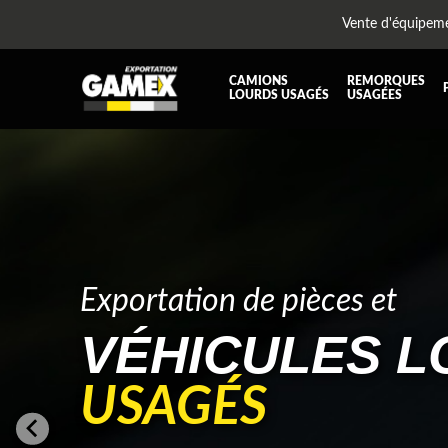
Vente d'équipem
CAMIONS
REMORQUES
LOURDS USAGÉS
USAGÉES
TOUTES LES PIÈCES
AILES
BOÎTE À BATTERIES ET COFFRE À OUTILS
CABIN
DIFFÉRENTIELS ET SUSPENSIONS
EQUI
KIT HYDRAULIQUE
MOTEU
PLATEFORME
PROTE
Exportation de pièces et
RÉSERVOIR DIESEL - RÉSERVOIR A AIR
SUSP
VÉHICULES 
TRANSMISSION ET PIÈCES DE TRANSMISSIONS
TRAVE
UNITE RÉFRIGÉRANTE
ÉQUI
USAGÉS