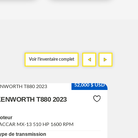
<
>
<
>
Voir l’inventaire complet
Endo
52,000 $ USD
ENWORTH T880 2023
ISUZU
oteur
Moteur
ACCAR MX-13 510 HP 1600 RPM
CUMMINS
ype de transmission
Type de