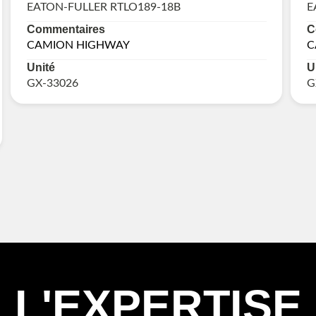
EATON-FULLER RTLO189-18B
E
Commentaires
C
CAMION HIGHWAY
C
Unité
U
GX-33026
G
L'EXPERTISE