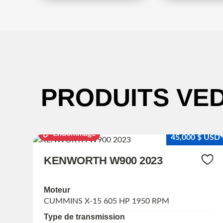
PRODUITS VE
Endommagé
 $ USD
45,000 $ USD
KENWORTH W900 2023
Moteur
CUMMINS X-15 605 HP 1950 RPM
Type de transmission