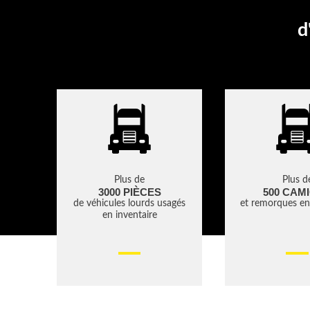
d
Plus de
Plus d
3000 PIÈCES
500 CAM
de véhicules lourds usagés
et remorques en
en inventaire