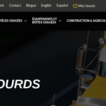
ent
Contact
Blogue
English
Español
Mes favoris
ÉQUIPEMENTS ET
PIÈCES USAGÉES
CONSTRUCTION & AGRICOL
BOÎTES USAGÉES
 ET JUPES
TOUTES LES BOÎTES
BOITE DE TRANSFERT
BOITE DOMPEUSE
ES ET PIÈCES DE CABINE
BOITE RÉFRIGERE
CAPOT ET PIÈCES
MACHINERIE ET AGR
PEMENT
ÉQUIPEMENT À NEIGE
HIAB-AND-BOOM
RS ET PIÈCES DE MOTEURS
PARE-CHOC
CTEUR DE CABINE
RADIATEUR ET PIÈCES DE
ENSION REMORQUE
SYSTÈME POST-TRAITEMEN
LOURDS
RSE DE CHASSIS
TUYAU D'ÉCHAPPEMENT
PEMENT DE REMORQUE