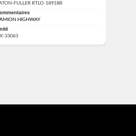
ATON-FULLER RTLO-18918B
ALLISON
ommentaires
Commen
AMION HIGHWAY
CAMION
MOTEUR
nité
TRASNM
X-33063
Unité
GX-3273