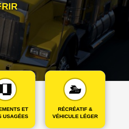
FRIR
EMENTS ET
RÉCRÉATIF &
S USAGÉES
VÉHICULE LÉGER