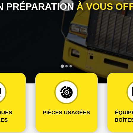
EN PRÉPARATION
À VOUS OF
QUES
PIÈCES USAGÉES
ÉQUIP
ÉES
BOÎTE