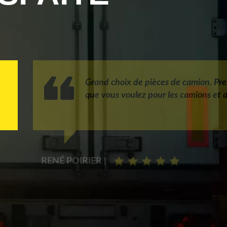
Grand choix de pièces de camion. Pre
que vous voulez pour les camions et d
RENÉ POIRIER |