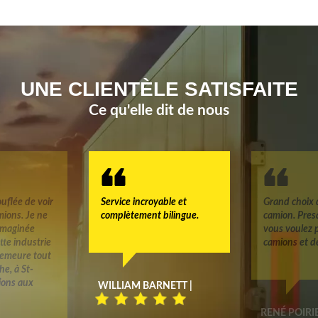
UNE CLIENTÈLE SATISFAITE
Ce qu'elle dit de nous
uflée de voir
Service incroyable et
Grand choix 
mions. Je ne
complètement bilingue.
camion. Pres
 imaginée
vous voulez 
tte industrie
camions et d
 demeure tout
e, à St-
tions aux
WILLIAM BARNETT |
RENÉ POIRIE