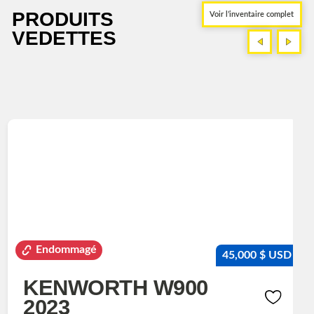
PRODUITS
Voir l’inventaire complet
VEDETTES
<
>
<
>
Endommagé
45,000 $ USD
KENWORTH W900
2023