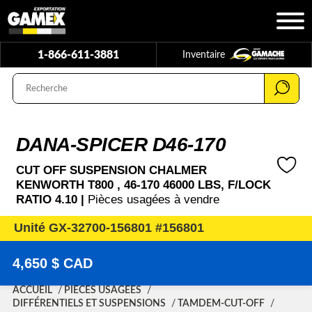
1-866-611-3881
Inventaire
DANA-SPICER D46-170
CUT OFF SUSPENSION CHALMER
KENWORTH T800 , 46-170 46000 LBS, F/LOCK
RATIO 4.10 |
Pièces usagées à vendre
Unité GX-32700-156801 #156801
4,650 $ CAD
ACCUEIL
PIÈCES USAGÉES
DIFFÉRENTIELS ET SUSPENSIONS
TAMDEM-CUT-OFF