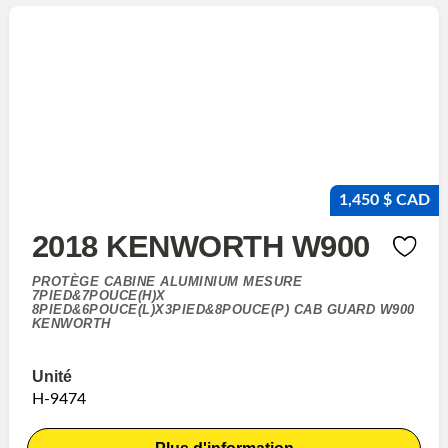
1,450 $ CAD
2018 KENWORTH W900
PROTÈGE CABINE ALUMINIUM MESURE
7PIED&7POUCE(H)X
8PIED&6POUCE(L)X3PIED&8POUCE(P) CAB GUARD W900
KENWORTH
Unité
H-9474