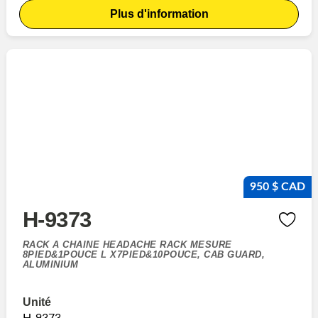
Plus d'information
950 $ CAD
H-9373
RACK A CHAINE HEADACHE RACK MESURE
8PIED&1POUCE L X7PIED&10POUCE, CAB GUARD,
ALUMINIUM
Unité
H-9373