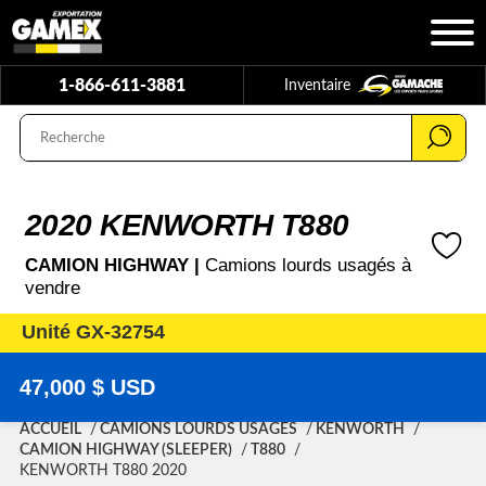
1-866-611-3881
Inventaire
2020 KENWORTH T880
CAMION HIGHWAY |
Camions lourds usagés à
vendre
Unité GX-32754
47,000 $ USD
ACCUEIL
CAMIONS LOURDS USAGÉS
KENWORTH
CAMION HIGHWAY (SLEEPER)
T880
KENWORTH T880 2020