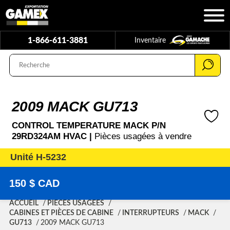
1-866-611-3881
Inventaire
2009 MACK GU713
CONTROL TEMPERATURE MACK P/N
29RD324AM HVAC |
Pièces usagées à vendre
Unité H-5232
150 $ CAD
ACCUEIL
PIÈCES USAGÉES
CABINES ET PIÈCES DE CABINE
INTERRUPTEURS
MACK
GU713
2009 MACK GU713