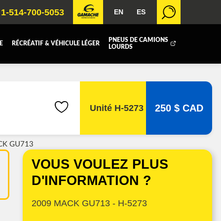
1-514-700-5053
EN
ES
PNEUS DE CAMIONS
E
RÉCRÉATIF & VÉHICULE LÉGER
LOURDS
BOITE FERMÉE
ICOLE
REMORQUAGE
250 $ CAD
Unité H-5273
 RADIATEURS
CK GU713
T (DEF/DPF)
VOUS VOULEZ PLUS
D'INFORMATION ?
2009 MACK GU713 - H-5273