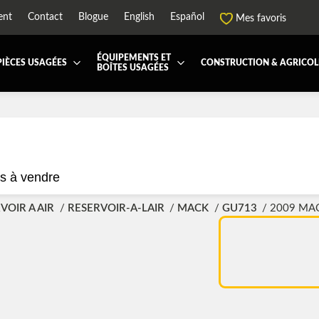
ent
Contact
Blogue
English
Español
Mes favoris
ÉQUIPEMENTS ET
PIÈCES USAGÉES
CONSTRUCTION & AGRICOL
BOÎTES USAGÉES
 ET JUPES
TOUTES LES BOÎTES
BOITE DE TRANSFERT
BOITE DOMPEUSE
ES ET PIÈCES DE CABINE
BOITE RÉFRIGERE
CAPOT ET PIÈCES
MACHINERIE ET AGR
PEMENT
ÉQUIPEMENT À NEIGE
HIAB-AND-BOOM
s à vendre
RS ET PIÈCES DE MOTEURS
PARE-CHOC
CTEUR DE CABINE
RADIATEUR ET PIÈCES DE
VOIR A AIR
RESERVOIR-A-LAIR
MACK
GU713
2009 MA
ENSION REMORQUE
SYSTÈME POST-TRAITEMEN
RSE DE CHASSIS
TUYAU D'ÉCHAPPEMENT
PEMENT DE REMORQUE