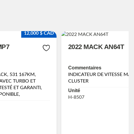
12,000 $ CAD
MP7
2022 MACK AN64T
Commentaires
K, 531 167KM,
INDICATEUR DE VITESSE MA
AVEC TURBO ET
CLUSTER
ESTÉ ET GARANTI,
Unité
PONIBLE,
H-8507