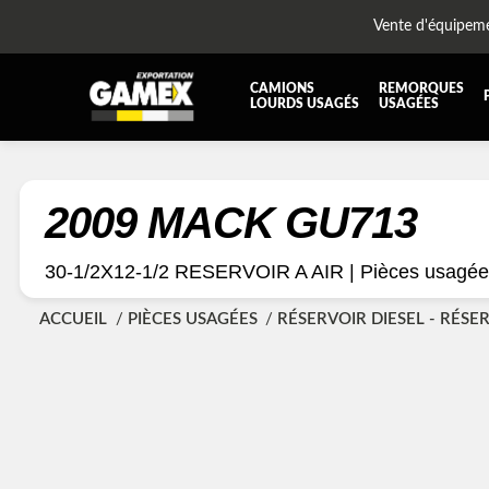
Vente d'équipem
CAMIONS
REMORQUES
LOURDS USAGÉS
USAGÉES
TOUTES LES PIÈCES
AILES
BOÎTE À BATTERIES ET COFFRE À OUTILS
CABIN
2009 MACK GU713
DIFFÉRENTIELS ET SUSPENSIONS
EQUI
30-1/2X12-1/2 RESERVOIR A AIR |
Pièces usagée
KIT HYDRAULIQUE
MOTEU
PLATEFORME
PROTE
ACCUEIL
PIÈCES USAGÉES
RÉSERVOIR DIESEL - RÉSER
RÉSERVOIR DIESEL - RÉSERVOIR A AIR
SUSP
TRANSMISSION ET PIÈCES DE TRANSMISSIONS
TRAVE
UNITE RÉFRIGÉRANTE
ÉQUI