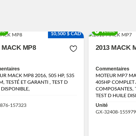
fié
Vérifié
10,500 $ CAD
6 MACK MP8
2013 MACK 
ntaires
Commentaires
R MACK MP8 2016, 505 HP, 535
MOTEUR MP7 MAC
M, TESTÉ ET GARANTI , TEST D
405HP COMPLET 
 DISPONIBLE,
COMPOSANTES, T
TEST D HUILE DIS
Unité
876-157323
GX-32408-155979