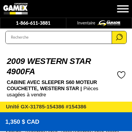
1-866-611-3881
Inventaire
2009 WESTERN STAR
4900FA
CABINE AVEC SLEEPER S60 MOTEUR
COUCHETTE, WESTERN STAR |
Pièces
usagées à vendre
Unité GX-31785-154386 #154386
1,350 $ CAD