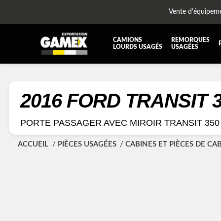
Vente d'équipem
CAMIONS
REMORQUES
LOURDS USAGÉS
USAGÉES
TOUTES LES PIÈCES
AILES
BOÎTE À BATTERIES ET COFFRE À OUTILS
CABIN
2016 FORD TRANSIT 
DIFFÉRENTIELS ET SUSPENSIONS
EQUI
PORTE PASSAGER AVEC MIROIR TRANSIT 350
KIT HYDRAULIQUE
MOTEU
PLATEFORME
PROTE
ACCUEIL
PIÈCES USAGÉES
CABINES ET PIÈCES DE CA
RÉSERVOIR DIESEL - RÉSERVOIR A AIR
SUSP
TRANSMISSION ET PIÈCES DE TRANSMISSIONS
TRAVE
UNITE RÉFRIGÉRANTE
ÉQUI