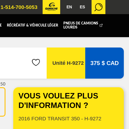
1-514-700-5053
EN
ES
PNEUS DE CAMIONS
E
RÉCRÉATIF & VÉHICULE LÉGER
LOURDS
BOITE FERMÉE
ICOLE
REMORQUAGE
375 $ CAD
Unité H-9272
 RADIATEURS
350
T (DEF/DPF)
VOUS VOULEZ PLUS
D'INFORMATION ?
2016 FORD TRANSIT 350 - H-9272