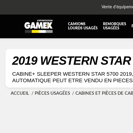
Vente d'équipem
CAMIONS
REMORQUES
LOURDS USAGÉS
USAGÉES
TOUTES LES PIÈCES
AILES
BOÎTE À BATTERIES ET COFFRE À OUTILS
CABIN
2019 WESTERN STAR
DIFFÉRENTIELS ET SUSPENSIONS
EQUI
CABINE+ SLEEPER WESTERN STAR 5700 2019,MOTEUR DD15 TRANSMISSION
KIT HYDRAULIQUE
MOTEU
AUTOMATIQUE PEUT ETRE VENDU EN PIECES
PLATEFORME
PROTE
ACCUEIL
PIÈCES USAGÉES
CABINES ET PIÈCES DE CA
RÉSERVOIR DIESEL - RÉSERVOIR A AIR
SUSP
TRANSMISSION ET PIÈCES DE TRANSMISSIONS
TRAVE
UNITE RÉFRIGÉRANTE
ÉQUI