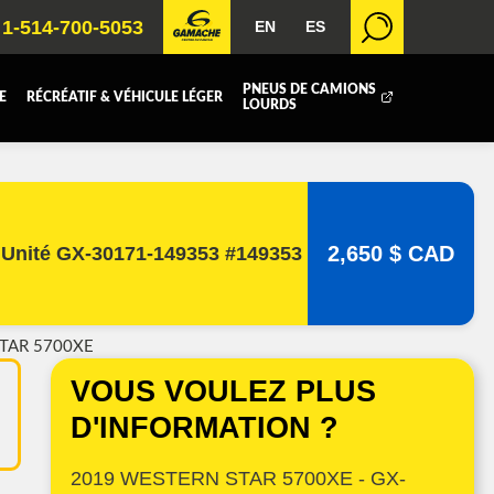
1-514-700-5053
EN
ES
PNEUS DE CAMIONS
E
RÉCRÉATIF & VÉHICULE LÉGER
LOURDS
BOITE FERMÉE
ICOLE
REMORQUAGE
2,650 $ CAD
Unité GX-30171-149353 #149353
 RADIATEURS
TAR 5700XE
T (DEF/DPF)
VOUS VOULEZ PLUS
D'INFORMATION ?
2019 WESTERN STAR 5700XE - GX-