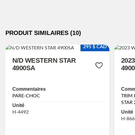
PRODUIT SIMILAIRES (10)
295 $ CAD
N/D WESTERN STAR
202
4900SA
490
Commentaires
Comme
PARE-CHOC
TRIM 
STAR 
Unité
Unité
H-4492
H-866