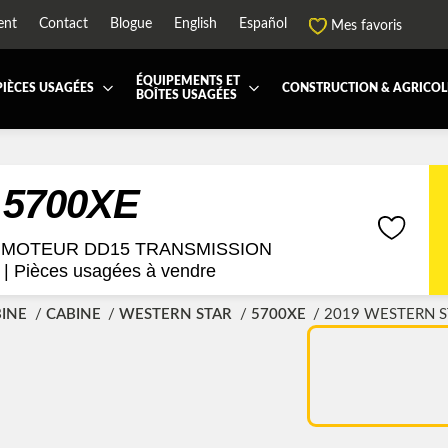
ent
Contact
Blogue
English
Español
Mes favoris
ÉQUIPEMENTS ET
PIÈCES USAGÉES
CONSTRUCTION & AGRICOL
BOÎTES USAGÉES
 ET JUPES
TOUTES LES BOÎTES
BOITE DE TRANSFERT
BOITE DOMPEUSE
ES ET PIÈCES DE CABINE
BOITE RÉFRIGERE
CAPOT ET PIÈCES
MACHINERIE ET AGR
 5700XE
PEMENT
ÉQUIPEMENT À NEIGE
HIAB-AND-BOOM
RS ET PIÈCES DE MOTEURS
PARE-CHOC
 |
Pièces usagées à vendre
CTEUR DE CABINE
RADIATEUR ET PIÈCES DE
BINE
CABINE
WESTERN STAR
5700XE
2019 WESTERN S
ENSION REMORQUE
SYSTÈME POST-TRAITEMEN
RSE DE CHASSIS
TUYAU D'ÉCHAPPEMENT
PEMENT DE REMORQUE