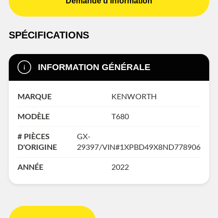
Demande d'information
SPÉCIFICATIONS
INFORMATION GÉNÉRALE
MARQUE
KENWORTH
MODÈLE
T680
# PIÈCES
GX-
D'ORIGINE
29397/VIN#1XPBD49X8ND778906
ANNÉE
2022