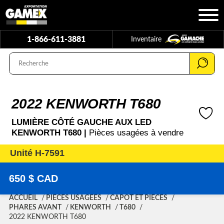
1-866-611-3881
Inventaire
2022 KENWORTH T680
LUMIÈRE CÔTÉ GAUCHE AUX LED
KENWORTH T680 |
Pièces usagées à vendre
Unité H-7591
650 $ CAD
ACCUEIL
PIÈCES USAGÉES
CAPOT ET PIÈCES
PHARES AVANT
KENWORTH
T680
2022 KENWORTH T680