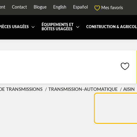
ent
Contact
Blogue
English
Español
Mes favoris
ÉQUIPEMENTS ET
PIÈCES USAGÉES
CONSTRUCTION & AGRICOL
BOÎTES USAGÉES
 ET JUPES
TOUTES LES BOÎTES
BOITE DE TRANSFERT
BOITE DOMPEUSE
ES ET PIÈCES DE CABINE
BOITE RÉFRIGERE
CAPOT ET PIÈCES
MACHINERIE ET AGR
PEMENT
ÉQUIPEMENT À NEIGE
HIAB-AND-BOOM
RS ET PIÈCES DE MOTEURS
PARE-CHOC
CTEUR DE CABINE
RADIATEUR ET PIÈCES DE
 DE TRANSMISSIONS
TRANSMISSION-AUTOMATIQUE
AISIN
ENSION REMORQUE
SYSTÈME POST-TRAITEMEN
MISSION ET PIÈCES DE TRANSMISSIONS
TRAVERSE DE CHASSIS
 RÉFRIGÉRANTE
ÉQUIPEMENT DE REMORQ