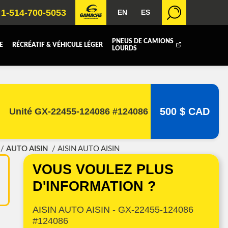
1-514-700-5053
EN
ES
PNEUS DE CAMIONS
E
RÉCRÉATIF & VÉHICULE LÉGER
LOURDS
BOITE FERMÉE
ICOLE
REMORQUAGE
500 $ CAD
Unité GX-22455-124086 #124086
 RADIATEURS
AUTO AISIN
AISIN AUTO AISIN
T (DEF/DPF)
VOUS VOULEZ PLUS
D'INFORMATION ?
UE
AISIN AUTO AISIN - GX-22455-124086
#124086