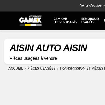
Vente d'équipem
CAMIONS
REMORQUES
LOURDS USAGÉS
USAGÉES
TOUTES LES PIÈCES
AILES
BOÎTE À BATTERIES ET COFFRE À OUTILS
CABIN
AISIN AUTO AISIN
DIFFÉRENTIELS ET SUSPENSIONS
EQUI
Pièces usagées à vendre
KIT HYDRAULIQUE
MOTEU
PLATEFORME
PROTE
ACCUEIL
PIÈCES USAGÉES
TRANSMISSION ET PIÈCES
RÉSERVOIR DIESEL - RÉSERVOIR A AIR
SUSP
TRANSMISSION
TRANS
TUYAU D'ÉCHAPPEMENT
UNITE