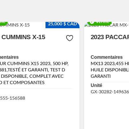
fié
Vérifié
25,000 $ CAD
3 CUMMINS X-15
2023 PACCA
ntaires
Commentaires
R CUMMINS X15 2023, 500 HP,
MX13 2023,455 HP
881,TESTÉ ET GARANTI, TEST D
HUILE DISPONIBL
 DISPONIBLE, COMPLET AVEC
GARANTI
O ET COMPOSANTES
Unité
GX-30282-149636
555-156588