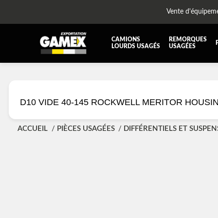
Vente d'équipem
CAMIONS
REMORQUES
LOURDS USAGÉS
USAGÉES
TOUTES LES PIÈCES
AILES
BOÎTE À BATTERIES ET COFFRE À OUTILS
CABIN
D10 VIDE 40-145 ROCKWELL MERITOR HOUSIN
DIFFÉRENTIELS ET SUSPENSIONS
EQUI
KIT HYDRAULIQUE
MOTEU
ACCUEIL
PIÈCES USAGÉES
DIFFÉRENTIELS ET SUSPEN
PLATEFORME
PROTE
RÉSERVOIR DIESEL - RÉSERVOIR A AIR
SUSP
TRANSMISSION
TRANS
TUYAU D'ÉCHAPPEMENT
UNITE