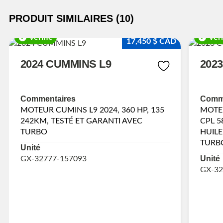
PRODUIT SIMILAIRES (10)
Vérifié
Véri
17,450 $ CAD
2024 CUMMINS L9
202
Commentaires
Comme
MOTEUR CUMINS L9 2024, 360 HP, 135
MOTEU
242KM, TESTÉ ET GARANTI AVEC
CPL 5
TURBO
HUILE
TURB
Unité
Unité
GX-32777-157093
GX-32