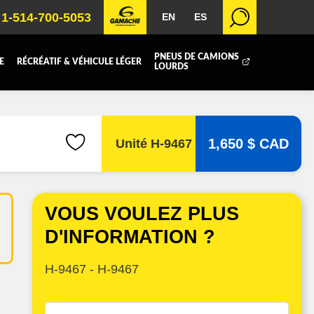
1-514-700-5053
EN
ES
PNEUS DE CAMIONS
E
RÉCRÉATIF & VÉHICULE LÉGER
LOURDS
BOITE FERMÉE
ICOLE
REMORQUAGE
1,650 $ CAD
Unité H-9467
 RADIATEURS
VOUS VOULEZ PLUS
T (DEF/DPF)
D'INFORMATION ?
H-9467 - H-9467
UE