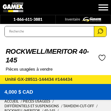
1-866-611-3881
Inventaire
ROCKWELL/MERITOR 40-
145
Pièces usagées à vendre
Unité GX-28511-144434 #144434
4,000 $ CAD
ACCUEIL
PIÈCES USAGÉES
DIFFÉRENTIELS ET SUSPENSIONS
TAMDEM-CUT-OFF
ROCKWELL/MERITOR
40-145