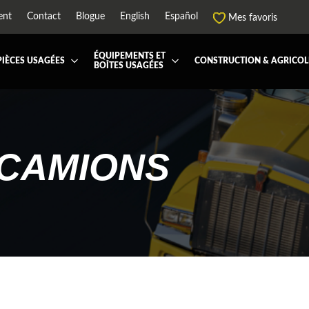
ent
Contact
Blogue
English
Español
Mes favoris
ÉQUIPEMENTS ET
PIÈCES USAGÉES
CONSTRUCTION & AGRICOL
BOÎTES USAGÉES
 ET JUPES
TOUTES LES BOÎTES
BOITE DE TRANSFERT
BOITE DOMPEUSE
ES ET PIÈCES DE CABINE
BOITE RÉFRIGERE
CAPOT ET PIÈCES
MACHINERIE ET AGR
PEMENT
ÉQUIPEMENT À NEIGE
HIAB-AND-BOOM
CAMIONS
RS ET PIÈCES DE MOTEURS
PARE-CHOC
CTEUR DE CABINE
RADIATEUR ET PIÈCES DE
ENSION REMORQUE
SYSTÈME POST-TRAITEMEN
MISSION ET PIÈCES DE TRANSMISSIONS
TRAVERSE DE CHASSIS
 RÉFRIGÉRANTE
ÉQUIPEMENT DE REMORQ