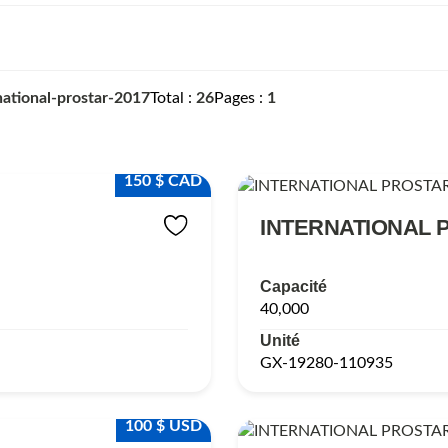
national-prostar-2017
Total
26
Pages
1
150 $ CAD
INTERNATIONAL 
Capacité
40,000
Unité
GX-19280-110935
100 $ USD