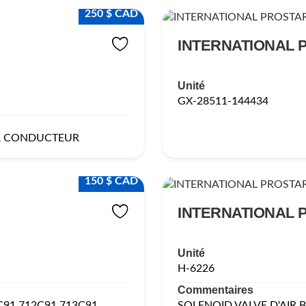
250 $ CAD
INTERNATIONAL 
Unité
GX-28511-144434
R CONDUCTEUR
150 $ CAD
INTERNATIONAL 
Unité
H-6226
Commentaires
C91,712C91,713C91
SOLENOID VALVE D'AIR 