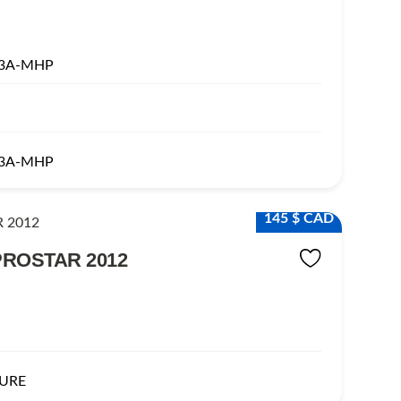
13A-MHP
13A-MHP
145 $ CAD
PROSTAR 2012
URE