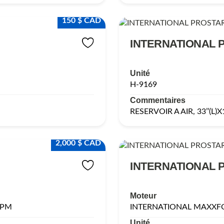
150 $ CAD
INTERNATIONAL 
Unité
H-9169
Commentaires
RESERVOIR A AIR, 33’’(L)X1
2,000 $ CAD
INTERNATIONAL 
Moteur
RPM
INTERNATIONAL MAXXFO
Unité