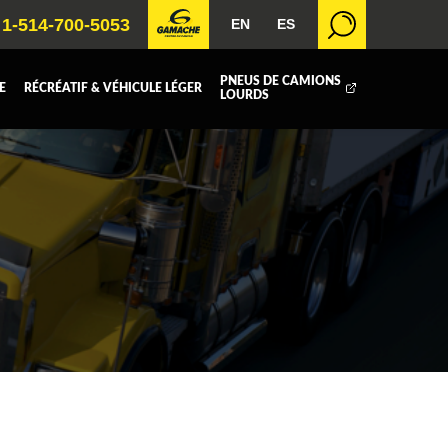
1-514-700-5053
EN
ES
PNEUS DE CAMIONS
E
RÉCRÉATIF & VÉHICULE LÉGER
LOURDS
BOITE FERMÉE
ICOLE
REMORQUAGE
 RADIATEURS
T (DEF/DPF)
UE