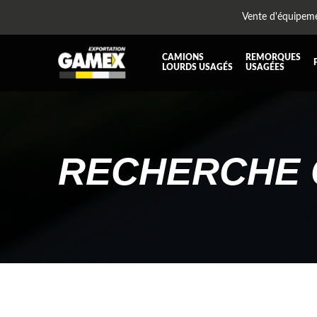
Vente d'équipem
CAMIONS
REMORQUES
LOURDS USAGÉS
USAGÉES
TOUTES LES PIÈCES
AILES
BOÎTE À BATTERIES ET COFFRE À OUTILS
CABIN
DIFFÉRENTIELS ET SUSPENSIONS
EQUI
RECHERCHE 
KIT HYDRAULIQUE
MOTEU
PLATEFORME
PROTE
RÉSERVOIR DIESEL - RÉSERVOIR A AIR
SUSP
TRANSMISSION
TRANS
TUYAU D'ÉCHAPPEMENT
UNITE