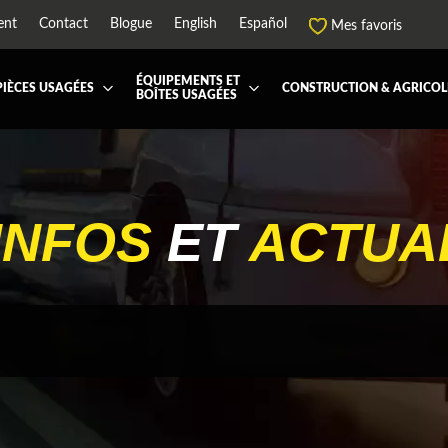
ent
Contact
Blogue
English
Español
Mes favoris
ÉQUIPEMENTS ET
PIÈCES USAGÉES
CONSTRUCTION & AGRICOL
BOÎTES USAGÉES
 ET JUPES
TOUTES LES BOÎTES
BOITE DE TRANSFERT
BOITE DOMPEUSE
ES ET PIÈCES DE CABINE
BOITE RÉFRIGERE
CAPOT ET PIÈCES
MACHINERIE ET AGR
PEMENT
ÉQUIPEMENT À NEIGE
HIAB-AND-BOOM
INFOS
ET
ACTUA
RS ET PIÈCES DE MOTEURS
PARE-CHOC
CTEUR DE CABINE
RADIATEUR ET PIÈCES DE
ENSION REMORQUE
SYSTÈME POST-TRAITEMEN
RSE DE CHASSIS
TUYAU D'ÉCHAPPEMENT
PEMENT DE REMORQUE