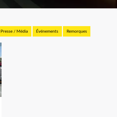
Presse / Média
Événements
Remorques