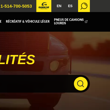
1-514-700-5053
EN
ES
PNEUS DE CAMIONS
E
RÉCRÉATIF & VÉHICULE LÉGER
LOURDS
BOITE FERMÉE
ICOLE
REMORQUAGE
LITÉS
 RADIATEURS
T (DEF/DPF)