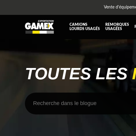
Vente d'équipem
CAMIONS
REMORQUES
LOURDS USAGÉS
USAGÉES
TOUTES LES PIÈCES
AILES
BOÎTE À BATTERIES ET COFFRE À OUTILS
CABIN
DIFFÉRENTIELS ET SUSPENSIONS
EQUI
TOUTES LES
KIT HYDRAULIQUE
MOTEU
PLATEFORME
PROTE
RÉSERVOIR DIESEL - RÉSERVOIR A AIR
SUSP
TRANSMISSION ET PIÈCES DE TRANSMISSIONS
TRAVE
UNITE RÉFRIGÉRANTE
ÉQUI