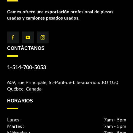
Gamex ofrece una exportación profesional de piezas
usadas y camiones pesados usados.
CONTÁCTANOS
1-514-700-5053
609, rue Principale, St-Paul-de-L'Ile-aux-noix J0J 1G0
Québec, Canada
HORARIOS
Lunes :
7am - 5pm
Martes :
7am - 5pm
Miércoles :
7am - 5pm