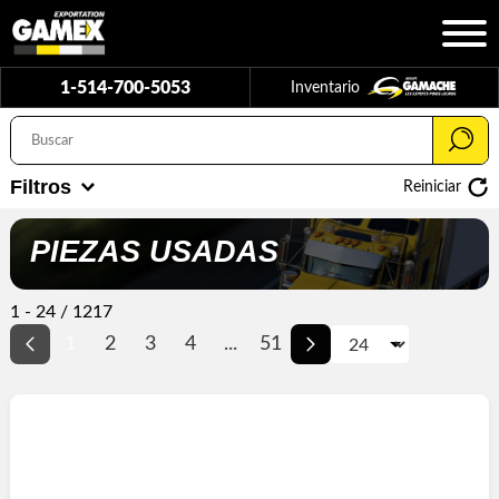
1-514-700-5053
Inventario
Filtros
Reiniciar
PIEZAS USADAS
1 - 24 / 1217
1
2
3
4
...
51