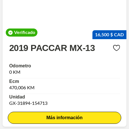
Verificado
16,500 $ CAD
2019 PACCAR MX-13
Odometro
0 KM
Ecm
470,006 KM
Unidad
GX-31894-154713
Más información