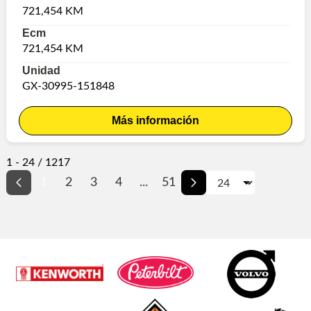
721,454 KM
Ecm
721,454 KM
Unidad
GX-30995-151848
Más información
1 - 24 / 1217
1
2
3
4
...
51