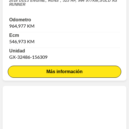
2018 DD13 ENGINE, RUNS , 525 HP, 964 977KM,SOLD AS
RUNNER
Odometro
964,977 KM
Ecm
546,973 KM
Unidad
GX-32486-156309
Más información