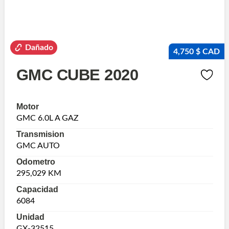
Dañado
4,750 $ CAD
GMC CUBE 2020
Motor
GMC 6.0L A GAZ
Transmision
GMC AUTO
Odometro
295,029 KM
Capacidad
6084
Unidad
GX-32515