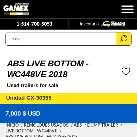
1-514-700-5053
Inventario
ABS LIVE BOTTOM -
WC448VE 2018
Used trailers for sale
Unidad GX-30355
7,000 $ USD
INICIO
REMOLQUES USADOS
ABS
DUMP TRAILER
LIVE BOTTOM - WC448VE
ABS LIVE BOTTOM - WC448VE 2018