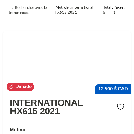
Mot-clé
international
Total
Pages
Rechercher avec le
hx615 2021
5
1
terme exact
Dañado
Dañado
13,500 $ CAD
INTERNATIONAL
HX615 2021
Moteur