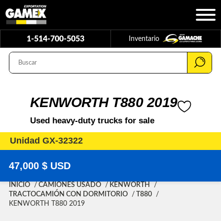
1-514-700-5053
Inventario
KENWORTH T880 2019
Used heavy-duty trucks for sale
Unidad GX-32322
47,000 $ USD
INICIO
CAMIONES USADO
KENWORTH
TRACTOCAMIÓN CON DORMITORIO
T880
KENWORTH T880 2019