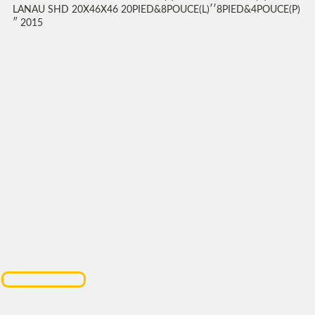
LANAU SHD 20X46X46 20PIED&8POUCE(L)′′8PIED&4POUCE(P)
″ 2015