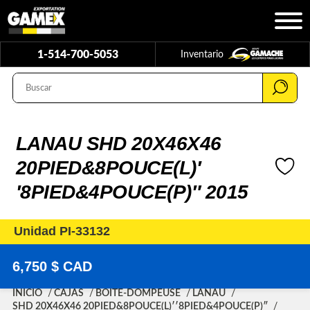
1-514-700-5053
Inventario
LANAU SHD 20X46X46
20PIED&8POUCE(L)′
′8PIED&4POUCE(P)″ 2015
Unidad PI-33132
6,750 $ CAD
INICIO
CAJAS
BOITE-DOMPEUSE
LANAU
SHD 20X46X46 20PIED&8POUCE(L)′′8PIED&4POUCE(P)″