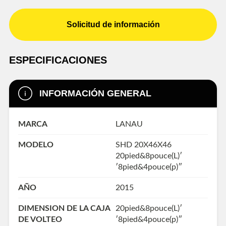
Solicitud de información
ESPECIFICACIONES
INFORMACIÓN GENERAL
MARCA
LANAU
MODELO
SHD 20X46X46
20pied&8pouce(L)′
′8pied&4pouce(p)″
AÑO
2015
DIMENSION DE LA CAJA
20pied&8pouce(L)′
DE VOLTEO
′8pied&4pouce(p)″