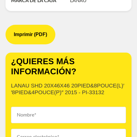
MARCA DE LA CAJA
LANAU
Imprimir (PDF)
¿QUIERES MÁS
INFORMACIÓN?
LANAU SHD 20X46X46 20PIED&8POUCE(L)′
′8PIED&4POUCE(P)″ 2015 - PI-33132