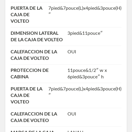
PUERTA DE LA
7pied&7pouce(L)x4pied&3pouce(H)
CAJA DE
″
VOLTEO
DIMENSION LATERAL
3pied&11pouce″
DE LA CAJA DE VOLTEO
CALEFACCION DE LA
OUI
CAJA DE VOLTEO
PROTECCION DE
11pouce&1/2″ w x
CABINA
6pied&3pouce″ h
PUERTA DE LA
7pied&7pouce(L)x4pied&3pouce(H)
CAJA DE
″
VOLTEO
CALEFACCION DE LA
OUI
CAJA DE VOLTEO