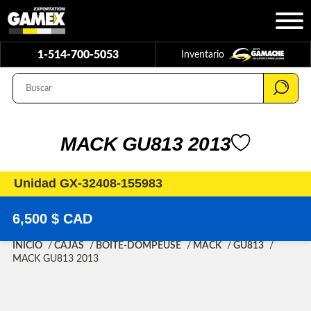
1-514-700-5053
Inventario
MACK GU813 2013
Unidad GX-32408-155983
6,500 $ CAD
INICIO
CAJAS
BOITE-DOMPEUSE
MACK
GU813
MACK GU813 2013