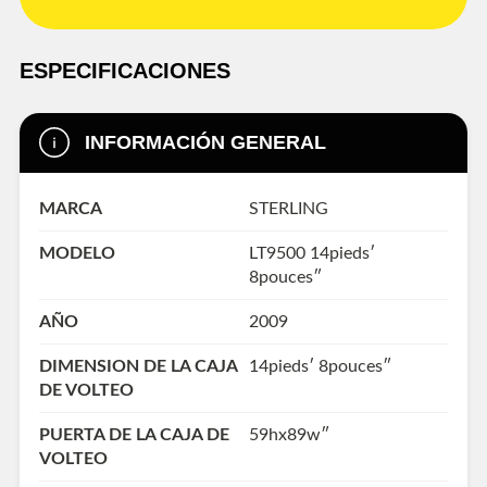
ESPECIFICACIONES
INFORMACIÓN GENERAL
MARCA
STERLING
MODELO
LT9500 14pieds′
8pouces″
AÑO
2009
DIMENSION DE LA CAJA
14pieds′ 8pouces″
DE VOLTEO
PUERTA DE LA CAJA DE
59hx89w″
VOLTEO