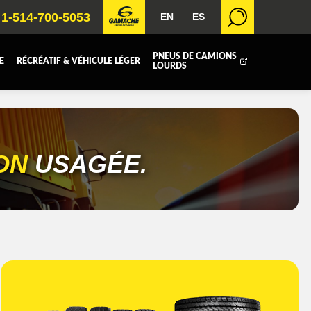
1-514-700-5053
EN
ES
PNEUS DE CAMIONS
E
RÉCRÉATIF & VÉHICULE LÉGER
LOURDS
BOITE FERMÉE
ICOLE
REMORQUAGE
ION
USAGÉE.
 RADIATEURS
T (DEF/DPF)