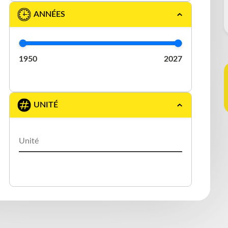
KENWORTH
(5)
ANNÉES
LANAU
(4)
MACK
(1)
1950
2027
MORGAN
(1)
MULTI VANS
(2)
UNITÉ
MULTIVANS
(1)
PETERBILT
(2)
PLATEFORME 40′
(1)
STERLING
(4)
TRANSIT
(3)
VOLVO
(1)