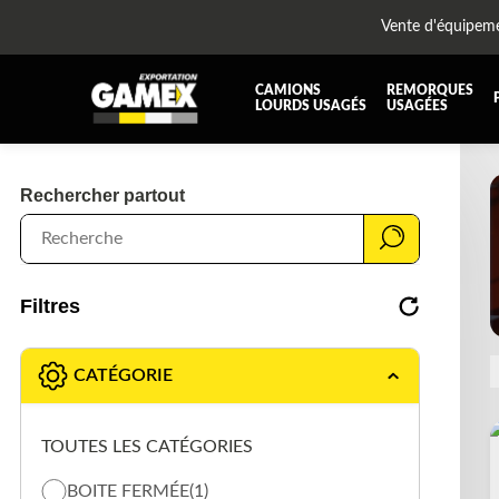
Vente d'équipem
CAMIONS
REMORQUES
LOURDS USAGÉS
USAGÉES
TOUTES LES PIÈCES
AILES
Rechercher partout
BOÎTE À BATTERIES ET COFFRE À OUTILS
CABIN
DIFFÉRENTIELS ET SUSPENSIONS
EQUI
KIT HYDRAULIQUE
MOTEU
Filtres
PLATEFORME
PROTE
RÉSERVOIR DIESEL - RÉSERVOIR A AIR
SUSP
CATÉGORIE
TRANSMISSION ET PIÈCES DE TRANSMISSIONS
TRAVE
UNITE RÉFRIGÉRANTE
ÉQUI
TOUTES LES CATÉGORIES
BOITE FERMÉE
(1)