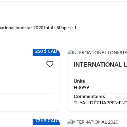
national lonestar 2020
Total
5
Pages
1
250 $ CAD
INTERNATIONAL 
Unité
H-8999
Commentaires
TUYAU D’ÉCHAPPEMEN
725 $ CAD