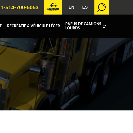
1-514-700-5053
EN
ES
PNEUS DE CAMIONS
E
RÉCRÉATIF & VÉHICULE LÉGER
LOURDS
BOITE FERMÉE
ICOLE
REMORQUAGE
 RADIATEURS
T (DEF/DPF)