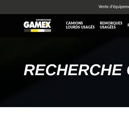
Vente d'équipem
CAMIONS
REMORQUES
LOURDS USAGÉS
USAGÉES
TOUTES LES PIÈCES
AILES
BOÎTE À BATTERIES ET COFFRE À OUTILS
CABIN
DIFFÉRENTIELS ET SUSPENSIONS
EQUI
RECHERCHE 
KIT HYDRAULIQUE
MOTEU
PLATEFORME
PROTE
RÉSERVOIR DIESEL - RÉSERVOIR A AIR
SUSP
TRANSMISSION ET PIÈCES DE TRANSMISSIONS
TRAVE
UNITE RÉFRIGÉRANTE
ÉQUI