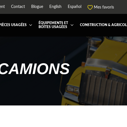
ent
Contact
Blogue
English
Español
Mes favoris
ÉQUIPEMENTS ET
PIÈCES USAGÉES
CONSTRUCTION & AGRICOL
BOÎTES USAGÉES
 ET JUPES
TOUTES LES BOÎTES
BOITE DE TRANSFERT
BOITE DOMPEUSE
ES ET PIÈCES DE CABINE
BOITE RÉFRIGERE
CAPOT ET PIÈCES
MACHINERIE ET AGR
PEMENT
ÉQUIPEMENT À NEIGE
HIAB-AND-BOOM
CAMIONS
RS ET PIÈCES DE MOTEURS
PARE-CHOC
CTEUR DE CABINE
RADIATEUR ET PIÈCES DE
ENSION REMORQUE
SYSTÈME POST-TRAITEMEN
RSE DE CHASSIS
TUYAU D'ÉCHAPPEMENT
PEMENT DE REMORQUE