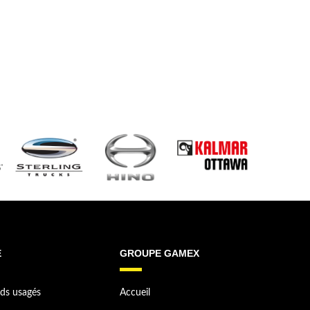
E
GROUPE GAMEX
ds usagés
Accueil