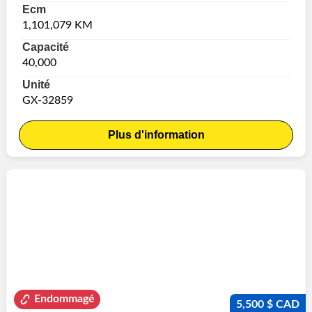
Ecm
1,101,079 KM
Capacité
40,000
Unité
GX-32859
Plus d'information
Endommagé
5,500 $ CAD