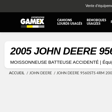
Vente d'équipem
CAMIONS
REMORQUES
LOURDS USAGÉS
USAGÉES
TOUTES LES PIÈCES
AILES
BOÎTE À BATTERIES ET COFFRE À OUTILS
CABIN
2005 JOHN DEERE 9
DIFFÉRENTIELS ET SUSPENSIONS
EQUI
MOISSONNEUSE BATTEUSE ACCIDENTÉ |
Équi
KIT HYDRAULIQUE
MOTEU
PLATEFORME
PROTE
ACCUEIL
JOHN DEERE
JOHN DEERE 9560STS 4RM 20
RÉSERVOIR DIESEL - RÉSERVOIR A AIR
SUSP
TRANSMISSION
TRANS
TUYAU D'ÉCHAPPEMENT
UNITE