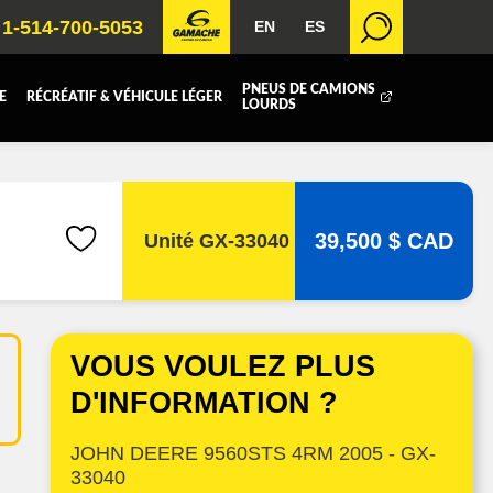
1-514-700-5053
EN
ES
PNEUS DE CAMIONS
E
RÉCRÉATIF & VÉHICULE LÉGER
LOURDS
BOITE FERMÉE
ICOLE
REMORQUAGE
39,500 $ CAD
Unité GX-33040
 RADIATEURS
T (DEF/DPF)
VOUS VOULEZ PLUS
D'INFORMATION ?
UE
JOHN DEERE 9560STS 4RM 2005 - GX-
33040