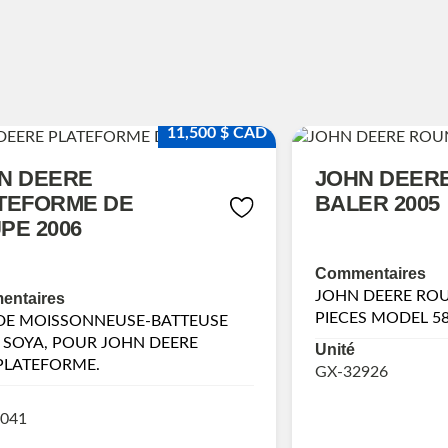
11,500 $ CAD
N DEERE
JOHN DEER
TEFORME DE
BALER 2005
PE 2006
Commentaires
JOHN DEERE RO
ntaires
PIECES MODEL 5
 DE MOISSONNEUSE-BATTEUSE
 SOYA, POUR JOHN DEERE
Unité
PLATEFORME.
GX-32926
041