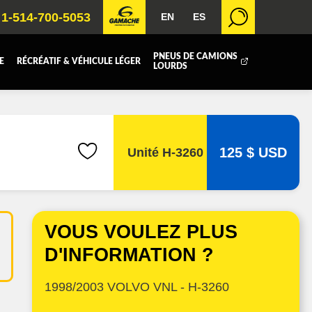
1-514-700-5053
EN
ES
PNEUS DE CAMIONS
E
RÉCRÉATIF & VÉHICULE LÉGER
LOURDS
BOITE FERMÉE
ICOLE
REMORQUAGE
125 $ USD
Unité H-3260
 RADIATEURS
T (DEF/DPF)
VOUS VOULEZ PLUS
D'INFORMATION ?
1998/2003 VOLVO VNL - H-3260