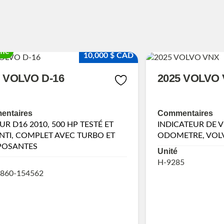
fié
10,000 $ CAD
0 VOLVO D-16
2025 VOLVO
ntaires
Commentaires
R D16 2010, 500 HP TESTÉ ET
INDICATEUR DE VI
TI, COMPLET AVEC TURBO ET
ODOMETRE, VOLV
OSANTES
Unité
H-9285
860-154562