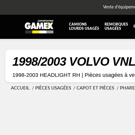
Vente d'équipem
CAMIONS
REMORQUES
LOURDS USAGÉS
USAGÉES
TOUTES LES PIÈCES
AILES
BOÎTE À BATTERIES ET COFFRE À OUTILS
CABIN
1998/2003 VOLVO VN
DIFFÉRENTIELS ET SUSPENSIONS
EQUI
1998-2003 HEADLIGHT RH |
Pièces usagées à ve
KIT HYDRAULIQUE
MOTEU
PLATEFORME
PROTE
ACCUEIL
PIÈCES USAGÉES
CAPOT ET PIÈCES
PHARE
RÉSERVOIR DIESEL - RÉSERVOIR A AIR
SUSP
TRANSMISSION ET PIÈCES DE TRANSMISSIONS
TRAVE
UNITE RÉFRIGÉRANTE
ÉQUI