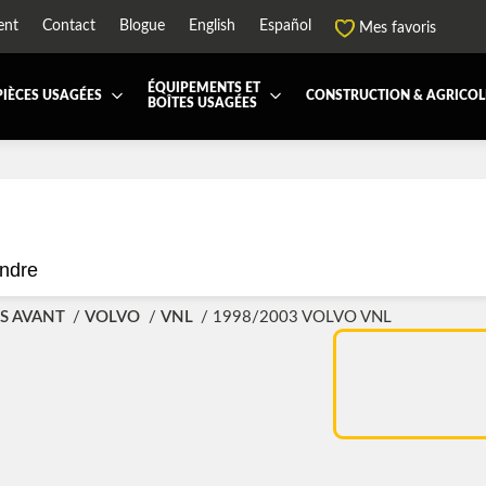
ent
Contact
Blogue
English
Español
Mes favoris
ÉQUIPEMENTS ET
PIÈCES USAGÉES
CONSTRUCTION & AGRICOL
BOÎTES USAGÉES
 ET JUPES
TOUTES LES BOÎTES
BOITE DE TRANSFERT
BOITE DOMPEUSE
ES ET PIÈCES DE CABINE
BOITE RÉFRIGERE
CAPOT ET PIÈCES
MACHINERIE ET AGR
L
PEMENT
ÉQUIPEMENT À NEIGE
HIAB-AND-BOOM
ndre
RS ET PIÈCES DE MOTEURS
PARE-CHOC
CTEUR DE CABINE
RADIATEUR ET PIÈCES DE
S AVANT
VOLVO
VNL
1998/2003 VOLVO VNL
ENSION REMORQUE
SYSTÈME POST-TRAITEMEN
RSE DE CHASSIS
TUYAU D'ÉCHAPPEMENT
PEMENT DE REMORQUE