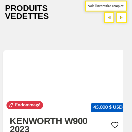
PRODUITS
Voir l’inventaire complet
VEDETTES
<
>
<
>
Endommagé
45,000 $ USD
KENWORTH W900
2023