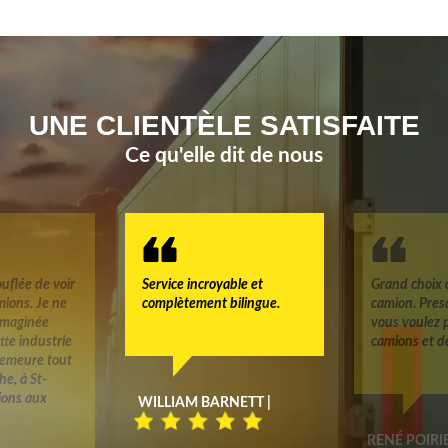
UNE CLIENTÈLE SATISFAITE
Ce qu'elle dit de nous
uflée de voir
Service incroyable et
Grand choix 
mions. Je ne
complètement bilingue.
camion. Pres
 imaginée
vous voulez 
tte industrie
camions et d
 demeure tout
e, à St-
tions aux
WILLIAM BARNETT |
RENÉ POIRIE