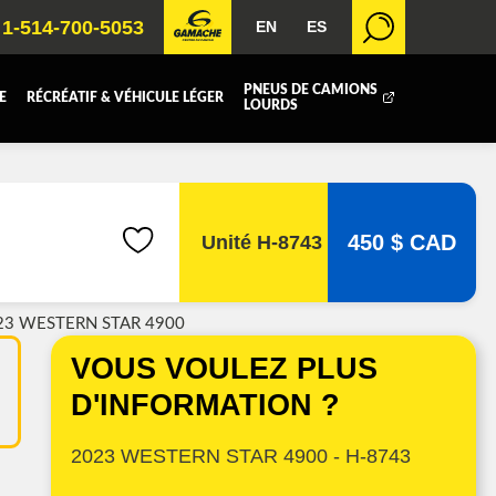
1-514-700-5053
EN
ES
PNEUS DE CAMIONS
E
RÉCRÉATIF & VÉHICULE LÉGER
LOURDS
BOITE FERMÉE
ICOLE
REMORQUAGE
450 $ CAD
Unité H-8743
 RADIATEURS
23 WESTERN STAR 4900
T (DEF/DPF)
VOUS VOULEZ PLUS
D'INFORMATION ?
2023 WESTERN STAR 4900 - H-8743