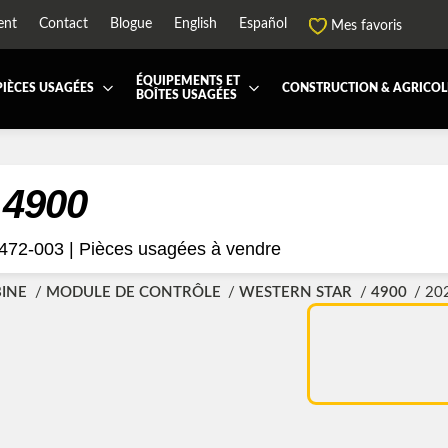
ent
Contact
Blogue
English
Español
Mes favoris
ÉQUIPEMENTS ET
PIÈCES USAGÉES
CONSTRUCTION & AGRICOL
BOÎTES USAGÉES
 ET JUPES
TOUTES LES BOÎTES
BOITE DE TRANSFERT
BOITE DOMPEUSE
ES ET PIÈCES DE CABINE
BOITE RÉFRIGERE
CAPOT ET PIÈCES
MACHINERIE ET AGR
 4900
PEMENT
ÉQUIPEMENT À NEIGE
HIAB-AND-BOOM
472-003 |
Pièces usagées à vendre
RS ET PIÈCES DE MOTEURS
PARE-CHOC
CTEUR DE CABINE
RADIATEUR ET PIÈCES DE
BINE
MODULE DE CONTRÔLE
WESTERN STAR
4900
20
ENSION REMORQUE
SYSTÈME POST-TRAITEMEN
RSE DE CHASSIS
TUYAU D'ÉCHAPPEMENT
PEMENT DE REMORQUE