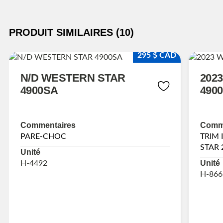
PRODUIT SIMILAIRES (10)
295 $ CAD
N/D WESTERN STAR
202
4900SA
490
Commentaires
Comme
PARE-CHOC
TRIM 
STAR 
Unité
Unité
H-4492
H-866