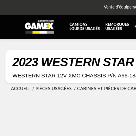
Vente d'équipem
CAMIONS
REMORQUES
LOURDS USAGÉS
USAGÉES
TOUTES LES PIÈCES
AILES
BOÎTE À BATTERIES ET COFFRE À OUTILS
CABIN
2023 WESTERN STAR
DIFFÉRENTIELS ET SUSPENSIONS
EQUI
WESTERN STAR 12V XMC CHASSIS P/N A66-18
KIT HYDRAULIQUE
MOTEU
PLATEFORME
PROTE
ACCUEIL
PIÈCES USAGÉES
CABINES ET PIÈCES DE CA
RÉSERVOIR DIESEL - RÉSERVOIR A AIR
SUSP
TRANSMISSION ET PIÈCES DE TRANSMISSIONS
TRAVE
UNITE RÉFRIGÉRANTE
ÉQUI