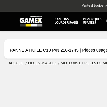
Vente d'équipem
CAMIONS
REMORQUES
LOURDS USAGÉS
USAGÉES
TOUTES LES PIÈCES
AILES
BOÎTE À BATTERIES ET COFFRE À OUTILS
CABIN
PANNE A HUILE C13 P/N 210-1745 |
Pièces usag
DIFFÉRENTIELS ET SUSPENSIONS
EQUI
KIT HYDRAULIQUE
MOTEU
ACCUEIL
PIÈCES USAGÉES
MOTEURS ET PIÈCES DE 
PLATEFORME
PROTE
RÉSERVOIR DIESEL - RÉSERVOIR A AIR
SUSP
TRANSMISSION ET PIÈCES DE TRANSMISSIONS
TRAVE
UNITE RÉFRIGÉRANTE
ÉQUI