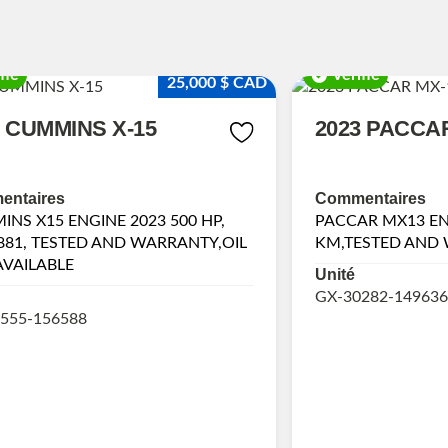
fié
Vérifié
25,000 $ CAD
3 CUMMINS X-15
2023 PACCA
ntaires
Commentaires
NS X15 ENGINE 2023 500 HP,
PACCAR MX13 ENG
881, TESTED AND WARRANTY,OIL
KM,TESTED AND
AVAILABLE
Unité
GX-30282-149636
555-156588