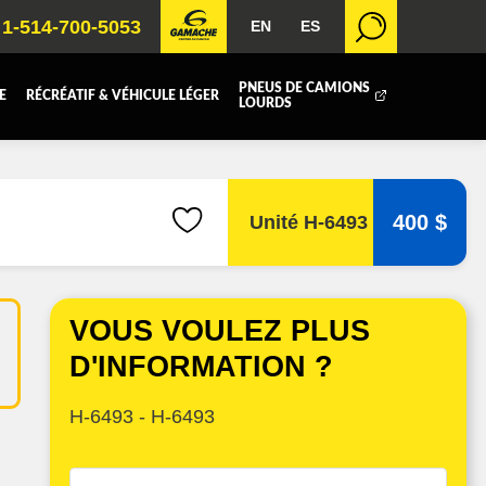
1-514-700-5053
EN
ES
PNEUS DE CAMIONS
E
RÉCRÉATIF & VÉHICULE LÉGER
LOURDS
BOITE FERMÉE
ICOLE
REMORQUAGE
400 $
Unité H-6493
 RADIATEURS
VOUS VOULEZ PLUS
T (DEF/DPF)
D'INFORMATION ?
H-6493 - H-6493