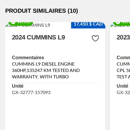
PRODUIT SIMILAIRES (10)
Vérifié
Véri
17,450 $ CAD
2024 CUMMINS L9
202
Commentaires
Comme
CUMMINS L9 DIESEL ENGINE
CUMMI
360HP,135247 KM TESTED AND
CPL 5
WARRANTY, WITH TURBO
TEST 
Unité
Unité
GX-32777-157093
GX-32