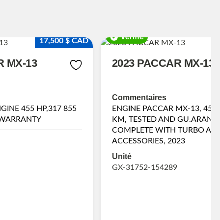
Vérifié
17,500 $ CAD
R MX-13
2023 PACCAR MX-13
Commentaires
INE 455 HP,317 855
ENGINE PACCAR MX-13, 450 
 WARRANTY
KM, TESTED AND GU.ARANTE
COMPLETE WITH TURBO AN
ACCESSORIES, 2023
Unité
GX-31752-154289