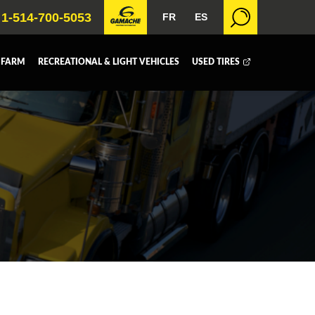
1-514-700-5053
FR
ES
 FARM
RECREATIONAL & LIGHT VEHICLES
USED TIRES
 BOX
DUMP BOX
FER BOX
SNOW EQUIPMENT