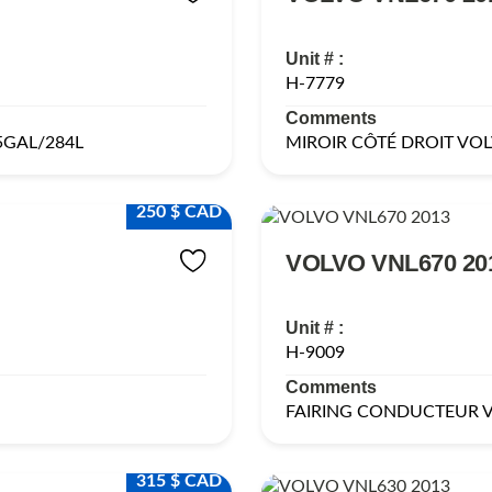
Unit # :
H-7779
Comments
75GAL/284L
MIROIR CÔTÉ DROIT VOL
250 $ CAD
VOLVO VNL670 20
Unit # :
H-9009
Comments
FAIRING CONDUCTEUR 
315 $ CAD