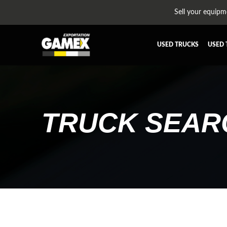
Sell your equipm
USED TRUCKS
USED 
ALL THE PARTS
AFTERTR
BUMPER
CAB GU
CROSSMEMBER
DIFFERE
TRUCK SEAR
EQUIPEMENT
EXHAUST
FUEL TANK - AIR-TANK
HIAB-A
PLATEFORME
RADIATO
SUSPENSION REMORQUE
TRAILER
TRANSMISSION AND TRANSMISSION PARTS
WET-KIT