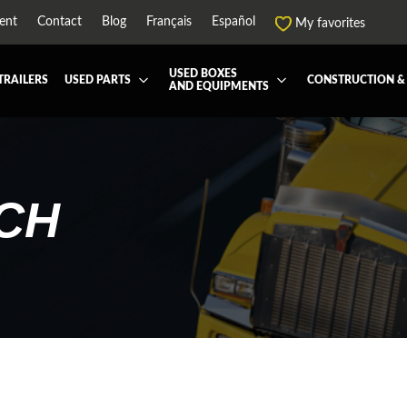
ent
Contact
Blog
Français
Español
My favorites
USED BOXES
TRAILERS
USED PARTS
CONSTRUCTION &
AND EQUIPMENTS
EATMENT SYSTEM (DEF/DPF)
ALL THE BOXES
BATTERY AND TOOL BOX
DRY
ARD
HARVEST AND AGRICULTURAL
CABS AND CAB PARTS
REE
NTIALS AND SUSPENSIONS
TOWING
ENGINES AND ENGINE PARTS
CH
-PIPE
FAIRING/FENDERS
ND-BOOM
HOOD AND PARTS
R AND RADIATOR PARTS
REEFER UNIT
-EQUIPMENT
TRANSFER-CASE