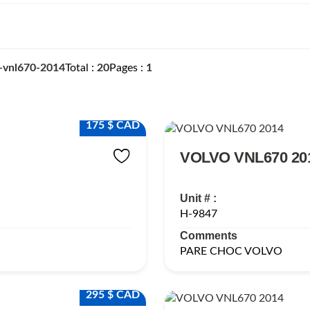
-vnl670-2014
Total
20
Pages
1
175 $ CAD
VOLVO VNL670 20
Unit # :
H-9847
Comments
PARE CHOC VOLVO
295 $ CAD