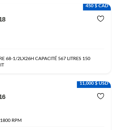
450 $ CAD
18
E 68-1/2LX26H CAPACITÉ 567 LITRES 150
IT
11,000 $ USD
16
 1800 RPM