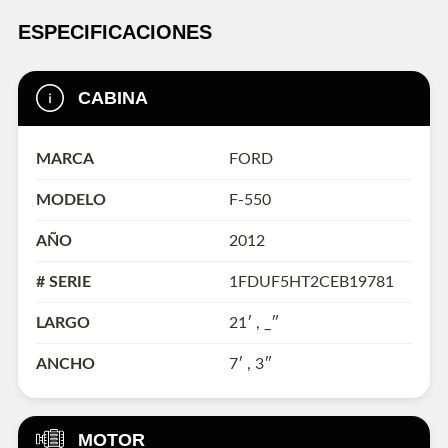
ESPECIFICACIONES
CABINA
MARCA
FORD
MODELO
F-550
AÑO
2012
# SERIE
1FDUF5HT2CEB19781
LARGO
21′ , _″
ANCHO
7′ , 3″
MOTOR