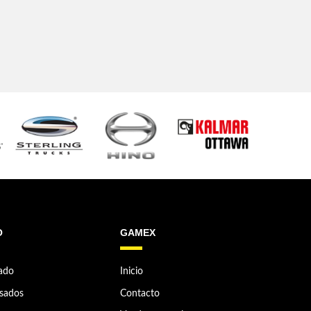
O
GAMEX
ado
Inicio
sados
Contacto