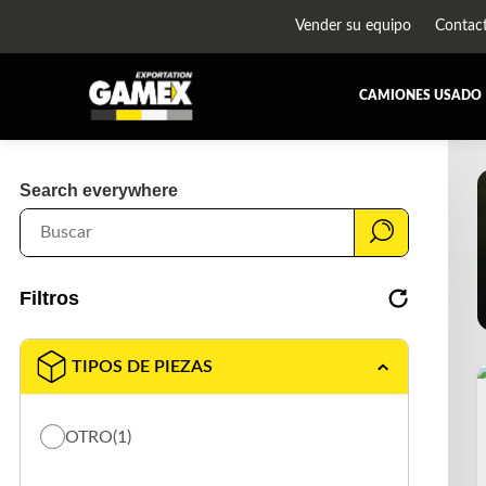
Vender su equipo
Contac
CAMIONES USADO
TODAS LAS PIEZAS
BATTERIE
Search everywhere
CAB-GUARD
CABINAS 
DIFERENCIALES Y SUSPENSIONES
EQUIPEM
FAIRING/FENDERS
FUEL TANK
Filtros
HOOD AND PARTS
MOTORES 
RADIATOR AND RADIATOR PARTS
SISTEMA 
TIPOS DE PIEZAS
TRAILER-EQUIPMENT
TRANSFER
UNIDAD DE REFRIGERACIÓN
WET-KIT
OTRO
(1)