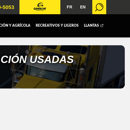
0-5053
FR
EN
IÓN Y AGRÍCOLA
RECREATIVOS Y LIGEROS
LLANTAS
CAJA REFRIGERADA
CAJA SECA
MACHINERIE-ET-AGRICOLE
REMORQUAGE
ACIÓN
USADAS
MISIÓN