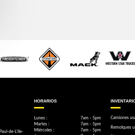
HORARIOS
INVENTARI
Lunes :
7am - 5pm
Camiones us
Martes :
7am - 5pm
Remolques u
Miércoles :
7am - 5pm
Paul-de-L'Ile-