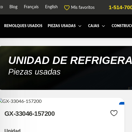
1-514-70
to
Blog
Français
English
Mis favoritos
REMOLQUES USADOS
PIEZAS USADAS
CAJAS
CONSTRUCC
 AND TOOL BOX
BUMPER
TODAS LAS CAJAS
Y REPUESTOS PARA CABINAS
CROSSMEMBER
EQUIPEMENT-A-NEIGE
UNIDAD DE REFRIGER
ENT
EXHAUST-PIPE
VOLTEO
Piezas usadas
 - AIR-TANK
HIAB-AND-BOOM
Y PIEZAS DE MOTOR
PLATEFORME
DE POSTRATAMIENTO (DEF/DPF)
SUSPENSION REMORQUE
-CASE
TRANSMISIÓN Y PIEZAS DE TRANS
GX-33046-157200
Unidad