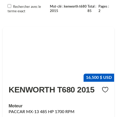
Mot-clé
kenworth t680
Total
Pages
Rechercher avec le
2015
85
2
terme exact
16,500 $ USD
KENWORTH T680 2015
Moteur
PACCAR MX-13 485 HP 1700 RPM