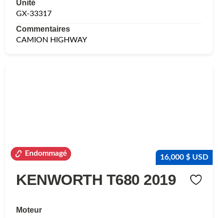
Unité
GX-33317
Commentaires
CAMION HIGHWAY
Endommagé
Endommagé
16,000 $ USD
KENWORTH T680 2019
Moteur