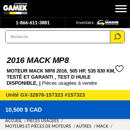
1-866-611-3881
Inventaire
2016 MACK MP8
MOTEUR MACK MP8 2016, 505 HP, 535 830 KM,
TESTÉ ET GARANTI , TEST D HUILE
DISPONIBLE, |
Pièces usagées à vendre
Unité GX-32876-157323 #157323
10,500 $ CAD
ACCUEIL
PIÈCES USAGÉES
MOTEURS ET PIÈCES DE MOTEURS
AUTRES
MACK