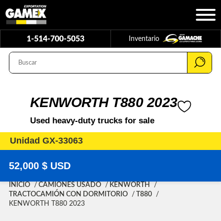
1-514-700-5053
Inventario
KENWORTH T880 2023
Used heavy-duty trucks for sale
Unidad GX-33063
52,000 $ USD
INICIO
CAMIONES USADO
KENWORTH
TRACTOCAMIÓN CON DORMITORIO
T880
KENWORTH T880 2023