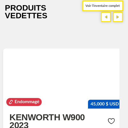
PRODUITS
Voir l’inventaire complet
VEDETTES
<
>
<
>
Endommagé
45,000 $ USD
KENWORTH W900
2023