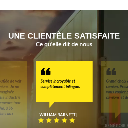
UNE CLIENTÈLE SATISFAITE
Ce qu'elle dit de nous
uflée de voir
Service incroyable et
Grand choix 
mions. Je ne
complètement bilingue.
camion. Pres
 imaginée
vous voulez 
tte industrie
camions et d
 demeure tout
e, à St-
tions aux
WILLIAM BARNETT |
RENÉ POIRIE